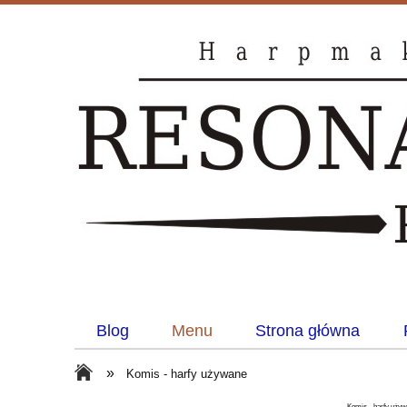
Blog
Menu
Strona główna
»
Komis - harfy używane
Komis - harfy uży