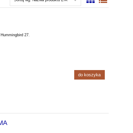
 Hummingbird 27.
do koszyka
GMA