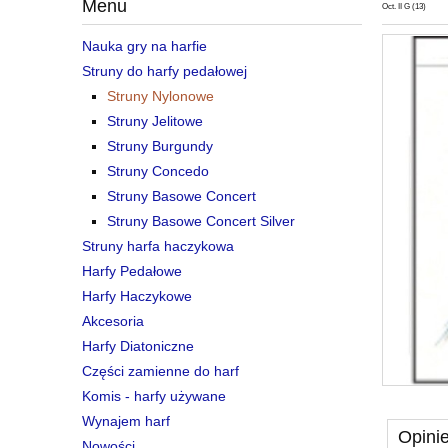
Menu
Oct. II G (13)
Nauka gry na harfie
Struny do harfy pedałowej
Struny Nylonowe
Struny Jelitowe
Struny Burgundy
Struny Concedo
Struny Basowe Concert
Struny Basowe Concert Silver
Struny harfa haczykowa
Harfy Pedałowe
Harfy Haczykowe
Akcesoria
Harfy Diatoniczne
Części zamienne do harf
Komis - harfy używane
Wynajem harf
Opinie
Nowości