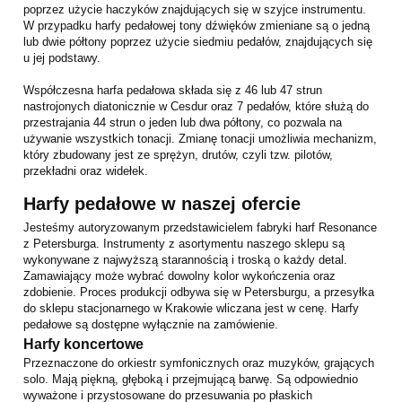
poprzez użycie haczyków znajdujących się w szyjce instrumentu.
W przypadku harfy pedałowej tony dźwięków zmieniane są o jedną
lub dwie półtony poprzez użycie siedmiu pedałów, znajdujących się
u jej podstawy.
Współczesna harfa pedałowa składa się z 46 lub 47 strun
nastrojonych diatonicznie w Cesdur oraz 7 pedałów, które służą do
przestrajania 44 strun o jeden lub dwa półtony, co pozwala na
używanie wszystkich tonacji. Zmianę tonacji umożliwia mechanizm,
który zbudowany jest ze sprężyn, drutów, czyli tzw. pilotów,
przekładni oraz widełek.
Harfy pedałowe w naszej ofercie
Jesteśmy autoryzowanym przedstawicielem fabryki harf Resonance
z Petersburga. Instrumenty z asortymentu naszego sklepu są
wykonywane z najwyższą starannością i troską o każdy detal.
Zamawiający może wybrać dowolny kolor wykończenia oraz
zdobienie. Proces produkcji odbywa się w Petersburgu, a przesyłka
do sklepu stacjonarnego w Krakowie wliczana jest w cenę. Harfy
pedałowe są dostępne wyłącznie na zamówienie.
Harfy koncertowe
Przeznaczone do orkiestr symfonicznych oraz muzyków, grających
solo. Mają piękną, głęboką i przejmującą barwę. Są odpowiednio
wyważone i przystosowane do przesuwania po płaskich