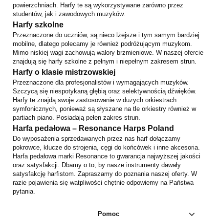
powierzchniach. Harfy te są wykorzystywane zarówno przez
studentów, jak i zawodowych muzyków.
Harfy szkolne
Przeznaczone do uczniów, są nieco lżejsze i tym samym bardziej
mobilne, dlatego polecamy je również podróżującym muzykom.
Mimo niskiej wagi zachowują walory brzmieniowe. W naszej ofercie
znajdują się harfy szkolne z pełnym i niepełnym zakresem strun.
Harfy o klasie mistrzowskiej
Przeznaczone dla profesjonalistów i wymagających muzyków.
Szczycą się niespotykaną głębią oraz selektywnością dźwięków.
Harfy te znajdą swoje zastosowanie w dużych orkiestrach
symfonicznych, ponieważ są słyszane na tle orkiestry również w
partiach piano. Posiadają pełen zakres strun.
Harfa pedałowa – Resonance Harps Poland
Do wyposażenia sprzedawanych przez nas harf dołączamy
pokrowce, klucze do strojenia, cęgi do końcówek i inne akcesoria.
Harfa pedałowa marki Resonance to gwarancja najwyższej jakości
oraz satysfakcji. Dbamy o to, by nasze instrumenty dawały
satysfakcję harfistom. Zapraszamy do poznania naszej oferty. W
razie pojawienia się wątpliwości chętnie odpowiemy na Państwa
pytania.
Pomoc