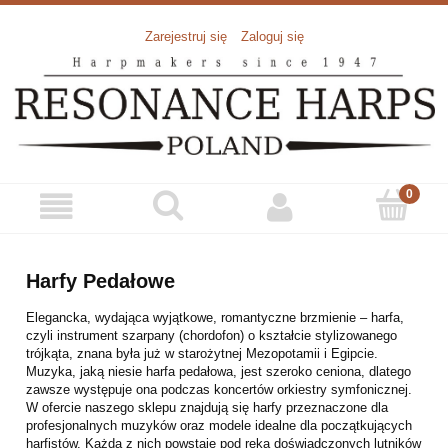
Zarejestruj się
Zaloguj się
Harfy Pedałowe
Elegancka, wydająca wyjątkowe, romantyczne brzmienie – harfa,
czyli instrument szarpany (chordofon) o kształcie stylizowanego
trójkąta, znana była już w starożytnej Mezopotamii i Egipcie.
Muzyka, jaką niesie harfa pedałowa, jest szeroko ceniona, dlatego
zawsze występuje ona podczas koncertów orkiestry symfonicznej.
W ofercie naszego sklepu znajdują się harfy przeznaczone dla
profesjonalnych muzyków oraz modele idealne dla początkujących
harfistów. Każda z nich powstaje pod ręką doświadczonych lutników