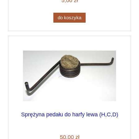
5,00 zł
do koszyka
Sprężyna pedału do harfy lewa (H,C,D)
50,00 zł