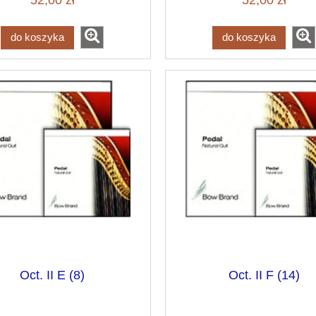
52,00 zł
52,00 zł
do koszyka
do koszyka
Oct. II E (8)
Oct. II F (14)