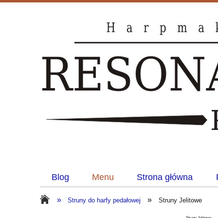
Blog
Menu
Strona główna
»
»
Struny do harfy pedałowej
Struny Jelitowe
Struny Jelitowe