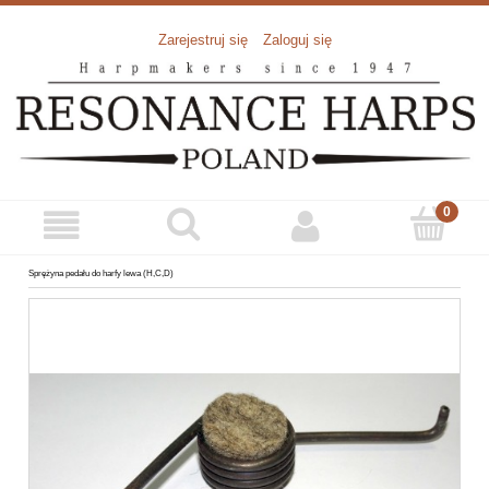
Zarejestruj się
Zaloguj się
Sprężyna pedału do harfy lewa (H,C,D)