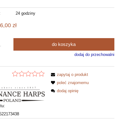
:
24 godziny
6,00 zł
do koszyka
.
dodaj do przechowalni
zapytaj o produkt
poleć znajomemu
dodaj opinię
tu:
522173438