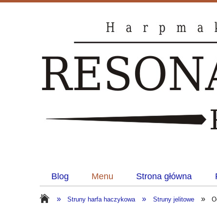
Blog
Menu
Strona główna
»
»
»
Struny harfa haczykowa
Struny jelitowe
O