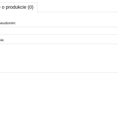
 o produkcie (0)
pseudonim:
ia: