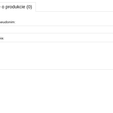
 o produkcie (0)
pseudonim:
ia: