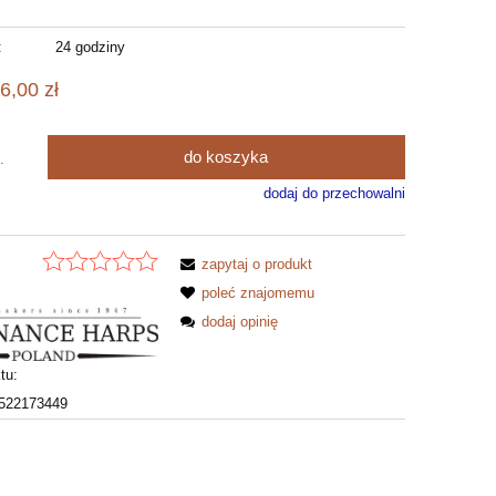
:
24 godziny
6,00 zł
do koszyka
.
dodaj do przechowalni
zapytaj o produkt
poleć znajomemu
dodaj opinię
tu:
522173449