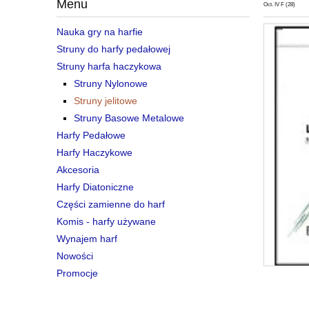
Menu
Oct. IV F (28)
Nauka gry na harfie
Struny do harfy pedałowej
Struny harfa haczykowa
Struny Nylonowe
Struny jelitowe
Struny Basowe Metalowe
Harfy Pedałowe
Harfy Haczykowe
Akcesoria
Harfy Diatoniczne
Części zamienne do harf
Komis - harfy używane
Wynajem harf
Nowości
Promocje