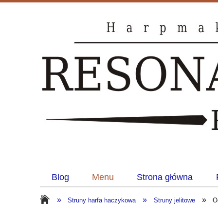
Blog
Menu
Strona główna
»
»
»
Struny harfa haczykowa
Struny jelitowe
O